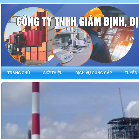
TRANG CHỦ
GIỚI THIỆU
DỊCH VỤ CUNG CẤP
TUYỂN