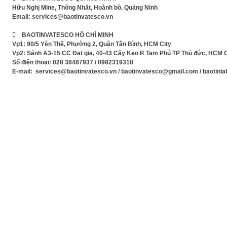
Hữu Nghị Mine, Thống Nhất, Hoành bồ, Quảng Ninh
Email:
services@baotinvatesco.vn
 BAOTINVATESCO HỒ CHÍ MINH
Vp1: 90/5 Yên Thế, Phường 2, Quận Tân Bình, HCM City
Vp2: Sảnh A3-15 CC Đạt gia, 40-43 Cây Keo P. Tam Phú TP Thủ đức, HCM C
Số điện thoại: 028 38487937 / 0982319318
E-mail: services@baotinvatesco.vn / baotinvatesco@gmail.com / baotin
Xem Phim mới