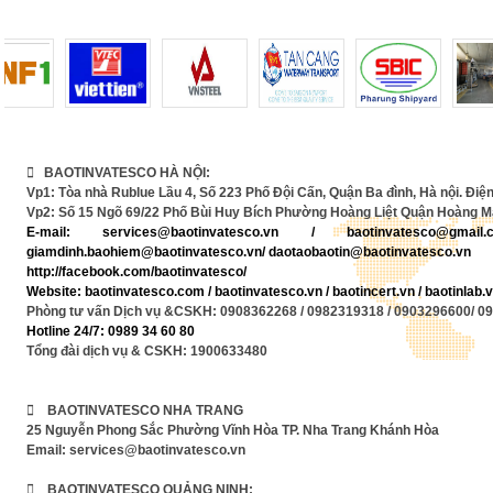
 BAOTINVATESCO HÀ NỘI:
Vp1: Tòa nhà Rublue Lầu 4, Số 223 Phố Đội Cấn, Quận Ba đình, Hà nội. Điện
Vp2: Số 15 Ngõ 69/22 Phố Bùi Huy Bích Phường Hoàng Liệt Quận Hoàng Ma
E-mail:
services@baotinvatesco.vn
/
baotinvatesco@gma
giamdinh.baohiem@baotinvatesco.vn/ daotaobaotin@baotinvatesco.vn
http://facebook.com/baotinvatesco/
Website: baotinvatesco.com / baotinvatesco.vn /
baotincert.vn /
baotinlab
Phòng tư vấn Dịch vụ &CSKH: 0908362268 / 0982319318 / 0903296600/ 0
Hotline 24/7: 0989 34 60 80
Tổng đài dịch vụ & CSKH: 1900633480
 BAOTINVATESCO NHA TRANG
25 Nguyễn Phong Sắc Phường Vĩnh Hòa TP. Nha Trang Khánh Hòa
Email: services@baotinvatesco.vn
 BAOTINVATESCO QUẢNG NINH: