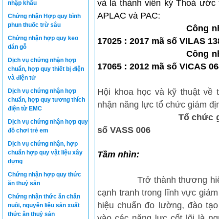
và là thành viên ký Thoả ước
nhập khẩu
APLAC và PAC:
Chứng nhận Hợp quy bình
phun thuốc trừ sâu
Công nhận Tổ chức
Chứng nhận hợp quy keo
17025 : 2017 mã số VILAS 13
dán gỗ
Công nhận tổ chức
Dịch vụ chứng nhận hợp
17065 : 2012 mã số VICAS 0
chuẩn, hợp quy thiết bị điện
và điện tử
Hội khoa học và kỹ thuật về
Dịch vụ chứng nhận hợp
chuẩn, hợp quy tương thích
nhận năng lực tổ chức giám đị
điện từ EMC
Tổ chức giám định đ
Dịch vụ chứng nhận hợp quy
số VASS 006
đồ chơi trẻ em
Dịch vụ chứng nhận, hợp
chuẩn hợp quy vật liệu xây
Tầm nhìn:
dựng
Chứng nhận hợp quy thức
Trở thành thương hiệu uy tí
ăn thuỷ sản
cạnh tranh trong lĩnh vực giám
Chứng nhận thức ăn chăn
hiệu chuẩn đo lường, đào tạo
nuôi, nguyên liệu sản xuất
thức ăn thuỷ sản
vào các năng lực cốt lõi là n