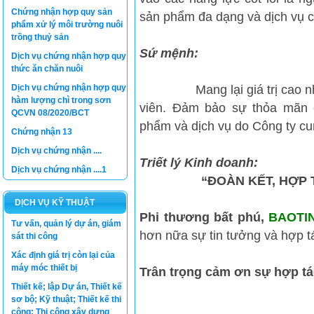
Chứng nhận hợp quy sản
sản phẩm đa dạng và dịch vụ c
phẩm xử lý môi trường nuôi
trồng thuỷ sản
Sứ mệnh:
Dịch vụ chứng nhận hợp quy
thức ăn chăn nuôi
Dịch vụ chứng nhận hợp quy
Mang lại giá trị cao nhất c
hàm lượng chì trong sơn
viên. Đảm bảo sự thỏa mãn 
QCVN 08/2020/BCT
phẩm và dịch vụ do Công ty cu
Chứng nhận 13
Dịch vụ chứng nhận ....
Triết lý Kinh doanh:
Dịch vụ chứng nhận ....1
“ĐOÀN KẾT, HỢP
DỊCH VỤ KỸ THUẬT
Phi thương bất phú,
BAOTI
Tư vấn, quản lý dự án, giám
hơn nữa sự tin tưởng và hợp 
sát thi công
Xác định giá trị còn lại của
máy móc thiết bị
Trân trọng cảm ơn sự hợp tá
Thiết kế; lập Dự án, Thiết kế
sơ bộ; Kỹ thuật; Thiết kế thi
công; Thi công xây dựng