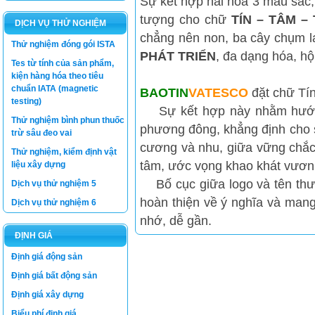
Sự kết hợp hài hòa 3 màu sắc, 
tượng cho chữ
TÍN – TÂM – 
DỊCH VỤ THỬ NGHIỆM
chẳng nên non, ba cây chụm lạ
Thử nghiệm đóng gói ISTA
PHÁT TRIỂN
, đa dạng hóa, h
Tes từ tính của sản phẩm,
kiện hàng hóa theo tiêu
chuẩn IATA (magnetic
BAOTIN
VATESCO
đặt chữ Tín
testing)
Sự kết hợp này nhằm hướng 
Thử nghiệm bình phun thuốc
phương đông, khẳng định cho s
trừ sâu đeo vai
cương và nhu, giữa vững chắc
Thử nghiệm, kiểm định vật
tâm, ước vọng khao khát vươn
liệu xây dựng
Bố cục giữa logo và tên thươn
Dịch vụ thử nghiệm 5
hoàn thiện về ý nghĩa và mang
Dịch vụ thử nghiệm 6
nhớ, dễ gần.
ĐỊNH GIÁ
Định giá động sản
Luật thương mại
Định giá bất động sản
Định giá xây dựng
Luật Giá số 11/2012/QH13 -
Bộ Tài Chính
Biểu phí định giá