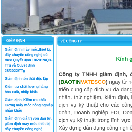
GIÁM ĐỊNH
VỀ CÔNG TY
Giám định máy móc,thiết bị,
dây chuyền công nghệ cũ
Kính gử
theo Quyết định 18/2019/QĐ-
TTg và Quyết định
28/2022/TTg
Công ty TNHH giám định, đ
Giám định tổn thất độc lập
(
BAOTIN
VATESCO
)
ngay từ ng
Kiểm tra chất lượng hàng
triển cung cấp dịch vụ đa dạn
hóa xuất, nhập khẩu
nhận, thử nghiệm, kiểm định, 
Giám định, Kiểm tra chất
dịch vụ kỹ thuật cho các côn
lượng máy móc nông nghiệp
nhập khẩu
đoàn, Doanh nghiệp FDI, Doan
Giám định giá trị vốn đầu tư,
dịch vụ kỹ thuật trong lĩnh vự
giám định máy móc thiết bị
Xây dựng dân dụng công nghiệp,
dây chuyền công nghệ