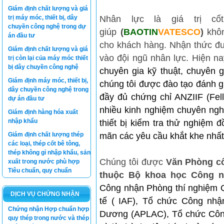
Giám định chất lượng và giá
trị máy móc, thiết bị, dây
Nhân lực là giá trị cố
chuyền công nghệ trong dự
giúp
(
BAOTIN
VATESCO
)
khôn
án đầu tư
cho khách hàng. Nhận thức đư
Giám định chất lượng và giá
vào đội ngũ nhân lực. Hiện na
trị còn lại của máy móc thiết
bị dây chuyền công nghệ
chuyên gia kỹ thuật, chuyên g
Giám định máy móc, thiết bị,
chúng tôi được đào tạo đánh g
dây chuyền công nghệ trong
đầy đủ chứng chỉ ANZIIF (Fe
dự án đầu tư
nhiều kinh nghiệm chuyên ngh
Giám định hàng hóa xuất
nhập khẩu
thiết bị kiểm tra thử nghiệm đ
Giám định chất lượng thép
mãn các yêu cầu khắt khe nhất
các loại, thép cốt bê tông,
thép không gỉ nhập khẩu, sản
Chúng tôi được
Văn Phòng cô
xuất trong nước phù hợp
Tiêu chuẩn, quy chuẩn
thuộc Bộ khoa học Công n
Công nhận Phòng thí nghiệm 
DỊCH VỤ CHỨNG NHẬN
tế ( IAF), Tổ chức Công nhậ
Chứng nhận Hợp chuẩn hợp
Dương (APLAC), Tổ chức Côn
quy thép trong nước và thép