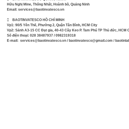
Hữu Nghị Mine, Thống Nhất, Hoành bồ, Quảng Ninh
Email:
services@baotinvatesco.vn
 BAOTINVATESCO HỒ CHÍ MINH
Vp1: 90/5 Yên Thế, Phường 2, Quận Tân Bình, HCM City
Vp2: Sảnh A3-15 CC Đạt gia, 40-43 Cây Keo P. Tam Phú TP Thủ đức, HCM C
Số điện thoại: 028 38487937 / 0982319318
E-mail: services@baotinvatesco.vn / baotinvatesco@gmail.com / baotin
Xem Phim mới