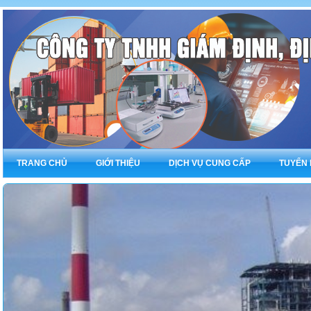
TRANG CHỦ
GIỚI THIỆU
DỊCH VỤ CUNG CẤP
TUYỂN