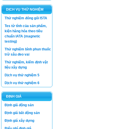
DỊCH VỤ THỬ NGHIỆM
Thử nghiệm đóng gói ISTA
Tes từ tính của sản phẩm,
kiện hàng hóa theo tiêu
chuẩn IATA (magnetic
testing)
Thử nghiệm bình phun thuốc
trừ sâu đeo vai
Thử nghiệm, kiểm định vật
liệu xây dựng
Dịch vụ thử nghiệm 5
Dịch vụ thử nghiệm 6
ĐỊNH GIÁ
Định giá động sản
Luật thương mại
Định giá bất động sản
Luật Giá số 11/2012/QH13 -
Bộ Tài Chính
Định giá xây dựng
Luật Xây dựng
Biểu phí định giá