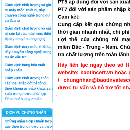
PT5 áp dụng đối với sản xuấ
Giám định chất lượng và giá
PT7 đối với sản phẩm nhập k
trị máy móc, thiết bị, dây
chuyền công nghệ trong dự
Cam kết
:
án đầu tư
Cung cấp kết quả chứng nh
Giám định chất lượng và giá
thời gian nhanh nhất, chi phí
trị còn lại của máy móc thiết
Lợi thế của chúng tôi mạ
bị dây chuyền công nghệ
miền
Bắc - Trung - Nam
. Ch
Giám định máy móc, thiết bị,
dây chuyền công nghệ trong
tra chất lượng
trên toàn lãnh
dự án đầu tư
Hãy liên lạc ngay theo số H
Giám định hàng hóa xuất
nhập khẩu
website: baotincert.vn hoặc
Giám định chất lượng thép
/ chungnhan@baotinvatesc
các loại, thép cốt bê tông,
được tư vấn và hỗ trợ tốt nhấ
thép không gỉ nhập khẩu, sản
xuất trong nước phù hợp
Tiêu chuẩn, quy chuẩn
DỊCH VỤ CHỨNG NHẬN
Chứng nhận Hợp chuẩn hợp
quy thép trong nước và thép