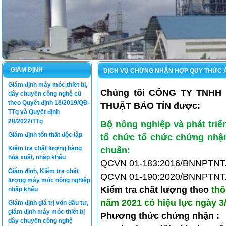
GIÁM ĐỊNH
DỊCH VỤ CHỨNG NHẬN HỢP QUY THỨC 
Giám định máy móc,thiết bị,
Chúng tôi CÔNG TY TNHH 
dây chuyền công nghệ cũ
theo Quyết định 18/2019/QĐ-
THUẬT BẢO TÍN được:
TTg và Quyết định
28/2022/TTg
Bộ nông nghiệp và phát triể
Giám định tổn thất độc lập
tổ chức
tổ chức chứng nhậ
Kiểm tra chất lượng hàng
chuẩn:
hóa xuất, nhập khẩu
QCVN 01-183:2016/BNNPTNT
Giám định, Kiểm tra chất
QCVN 01-190:2020/BNNPTNT
lượng máy móc nông nghiệp
Kiểm tra chất lượng theo
thô
nhập khẩu
năm 2021 có hiệu lực ngày 3
Giám định giá trị vốn đầu tư,
giám định máy móc thiết bị
Phương thức chứng nhận :
dây chuyền công nghệ