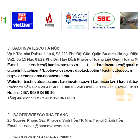
 BAOTINVATESCO HÀ NỘI:
Vp1: Tòa nhà Rublue Lầu 4, Số 223 Phố Đội Cấn, Quận Ba đình, Hà nội. Điện
Vp2: Số 15 Ngõ 69/22 Phố Bùi Huy Bích Phường Hoàng Liệt Quận Hoàng Ma
E-mail:
services@baotinvatesco.vn
/
baotinvatesco@gma
giamdinh.baohiem@baotinvatesco.vn/ daotaobaotin@baotinvatesco.vn
http://facebook.com/baotinvatesco/
Website: baotinvatesco.com / baotinvatesco.vn /
baotincert.vn /
baotinlab
Phòng tư vấn Dịch vụ &CSKH: 0908362268 / 0982319318 / 0903296600/ 0
Hotline 24/7: 0989 34 60 80
Tổng đài dịch vụ & CSKH: 1900633480
 BAOTINVATESCO NHA TRANG
25 Nguyễn Phong Sắc Phường Vĩnh Hòa TP. Nha Trang Khánh Hòa
Email: services@baotinvatesco.vn
 BAOTINVATESCO QUẢNG NINH: