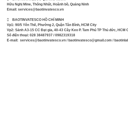
Hữu Nghị Mine, Thống Nhất, Hoành bồ, Quảng Ninh
Email:
services@baotinvatesco.vn
 BAOTINVATESCO HỒ CHÍ MINH
Vp1: 90/5 Yên Thế, Phường 2, Quận Tân Bình, HCM City
Vp2: Sảnh A3-15 CC Đạt gia, 40-43 Cây Keo P. Tam Phú TP Thủ đức, HCM C
Số điện thoại: 028 38487937 / 0982319318
E-mail: services@baotinvatesco.vn / baotinvatesco@gmail.com / baotin
Xem Phim mới