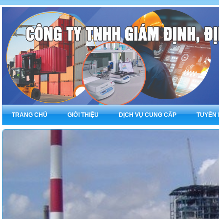
TRANG CHỦ
GIỚI THIỆU
DỊCH VỤ CUNG CẤP
TUYỂN