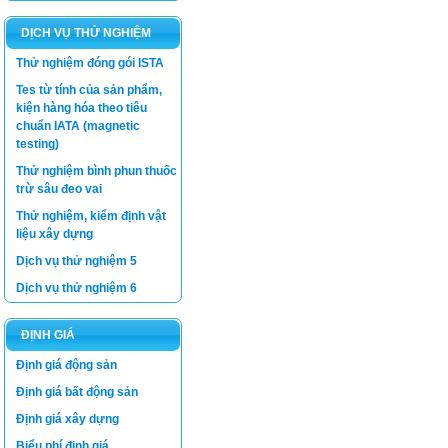
DỊCH VỤ THỬ NGHIỆM
Thử nghiệm đóng gói ISTA
Tes từ tính của sản phẩm,
kiện hàng hóa theo tiêu
chuẩn IATA (magnetic
testing)
Thử nghiệm bình phun thuốc
trừ sâu đeo vai
Thử nghiệm, kiểm định vật
liệu xây dựng
Dịch vụ thử nghiệm 5
Dịch vụ thử nghiệm 6
ĐỊNH GIÁ
Định giá động sản
Luật thương mại
Định giá bất động sản
Luật Giá số 11/2012/QH13 -
Bộ Tài Chính
Định giá xây dựng
Luật Xây dựng
Biểu phí định giá