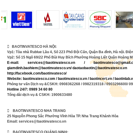
 BAOTINVATESCO HÀ NỘI:
Vp1: Tòa nhà Rublue Lầu 4, Số 223 Phố Đội Cấn, Quận Ba đình, Hà nội. Điện
Vp2: Số 15 Ngõ 69/22 Phố Bùi Huy Bích Phường Hoàng Liệt Quận Hoàng Ma
E-mail:
services@baotinvatesco.vn
/
baotinvatesco@gma
giamdinh.baohiem@baotinvatesco.vn/ daotaobaotin@baotinvatesco.vn
http://facebook.com/baotinvatesco/
Website: baotinvatesco.com / baotinvatesco.vn /
baotincert.vn /
baotinlab
Phòng tư vấn Dịch vụ &CSKH: 0908362268 / 0982319318 / 0903296600/ 0
Hotline 24/7: 0989 34 60 80
Tổng đài dịch vụ & CSKH: 1900633480
 BAOTINVATESCO NHA TRANG
25 Nguyễn Phong Sắc Phường Vĩnh Hòa TP. Nha Trang Khánh Hòa
Email: services@baotinvatesco.vn
 BAOTINVATESCO QUẢNG NINH: