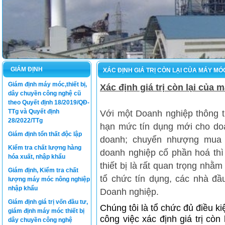
GIÁM ĐỊNH
XÁC ĐỊNH GIÁ TRỊ CÒN LẠI CỦA MÁY MÓC
Giám định máy móc,thiết bị,
Xác định giá trị còn lại của 
dây chuyền công nghệ cũ
theo Quyết định 18/2019/QĐ-
TTg và Quyết định
Với một Doanh nghiệp thông t
28/2022/TTg
hạn mức tín dụng mới cho do
Giám định tổn thất độc lập
doanh; chuyển nhượng mua b
Kiểm tra chất lượng hàng
doanh nghiệp cổ phần hoá thì 
hóa xuất, nhập khẩu
thiết bị là rất quan trọng nhằm
Giám định, Kiểm tra chất
tổ chức tín dụng, các nhà đầu
lượng máy móc nông nghiệp
nhập khẩu
Doanh nghiệp.
Giám định giá trị vốn đầu tư,
Chúng tôi là tổ chức đủ điều k
giám định máy móc thiết bị
công việc xác định giá trị còn
dây chuyền công nghệ