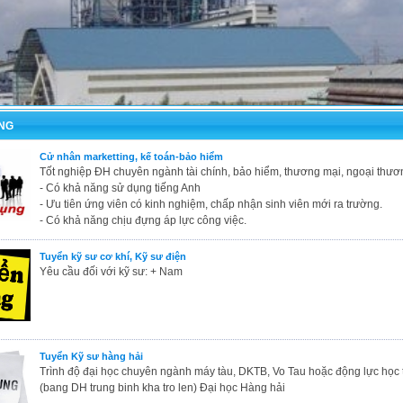
NG
Cử nhân marketting, kế toán-bảo hiểm
Tốt nghiệp ĐH chuyên ngành tài chính, bảo hiểm, thương mại, ngoại thươ
- Có khả năng sử dụng tiếng Anh
- Ưu tiên ứng viên có kinh nghiệm, chấp nhận sinh viên mới ra trường.
- Có khả năng chịu đựng áp lực công việc.
Tuyển kỹ sư cơ khí, Kỹ sư điện
Yêu cầu đối với kỹ sư: + Nam
Tuyển Kỹ sư hàng hải
Trình độ đại học chuyên ngành máy tàu, DKTB, Vo Tau hoặc động lực học t
(bang DH trung binh kha tro len) Đại học Hàng hải