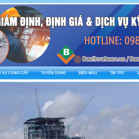
H VỤ CUNG CẤP
TUYỂN DỤNG
BIỂU MẪU
TIN TỨC