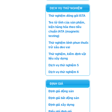
DỊCH VỤ THỬ NGHIỆM
Thử nghiệm đóng gói ISTA
Tes từ tính của sản phẩm,
kiện hàng hóa theo tiêu
chuẩn IATA (magnetic
testing)
Thử nghiệm bình phun thuốc
trừ sâu đeo vai
Thử nghiệm, kiểm định vật
liệu xây dựng
Dịch vụ thử nghiệm 5
Dịch vụ thử nghiệm 6
ĐỊNH GIÁ
Luật thương mại
Định giá động sản
Luật Giá số 11/2012/QH13 -
Bộ Tài Chính
Định giá bất động sản
Định giá xây dựng
Luật Xây dựng
Biểu phí định giá