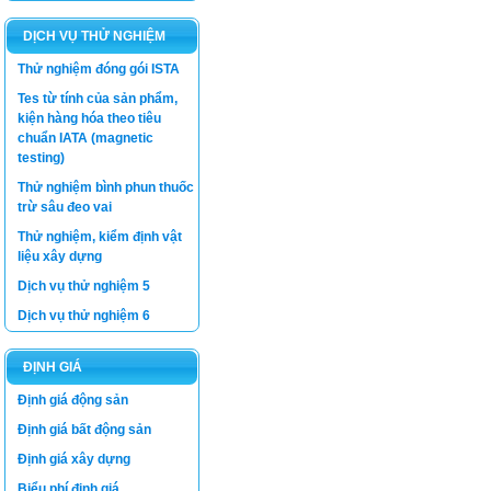
DỊCH VỤ THỬ NGHIỆM
Thử nghiệm đóng gói ISTA
Tes từ tính của sản phẩm,
kiện hàng hóa theo tiêu
chuẩn IATA (magnetic
testing)
Thử nghiệm bình phun thuốc
trừ sâu đeo vai
Thử nghiệm, kiểm định vật
liệu xây dựng
Dịch vụ thử nghiệm 5
Dịch vụ thử nghiệm 6
ĐỊNH GIÁ
Luật thương mại
Định giá động sản
Luật Giá số 11/2012/QH13 -
Định giá bất động sản
Bộ Tài Chính
Định giá xây dựng
Luật Xây dựng
Biểu phí định giá