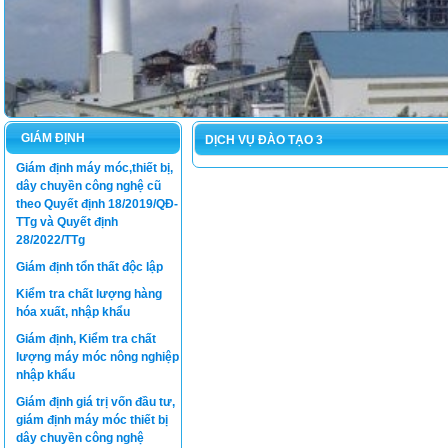
GIÁM ĐỊNH
DỊCH VỤ ĐÀO TẠO 3
Giám định máy móc,thiết bị,
dây chuyền công nghệ cũ
theo Quyết định 18/2019/QĐ-
TTg và Quyết định
28/2022/TTg
Giám định tổn thất độc lập
Kiểm tra chất lượng hàng
hóa xuất, nhập khẩu
Giám định, Kiểm tra chất
lượng máy móc nông nghiệp
nhập khẩu
Giám định giá trị vốn đầu tư,
giám định máy móc thiết bị
dây chuyền công nghệ