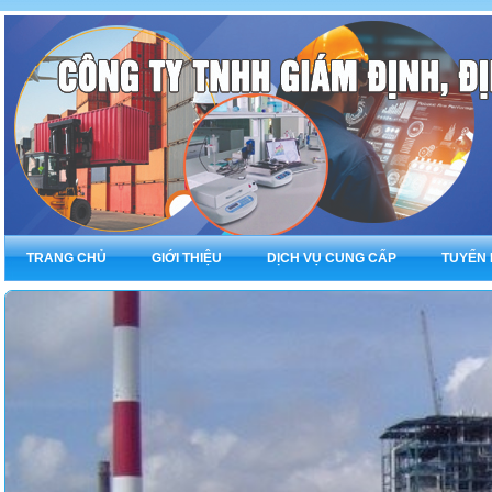
TRANG CHỦ
GIỚI THIỆU
DỊCH VỤ CUNG CẤP
TUYỂN