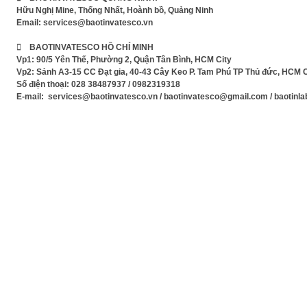
Hữu Nghị Mine, Thống Nhất, Hoành bồ, Quảng Ninh
Email:
services@baotinvatesco.vn
 BAOTINVATESCO HỒ CHÍ MINH
Vp1: 90/5 Yên Thế, Phường 2, Quận Tân Bình, HCM City
Vp2: Sảnh A3-15 CC Đạt gia, 40-43 Cây Keo P. Tam Phú TP Thủ đức, HCM C
Số điện thoại: 028 38487937 / 0982319318
E-mail: services@baotinvatesco.vn / baotinvatesco@gmail.com / baotin
Xem Phim mới