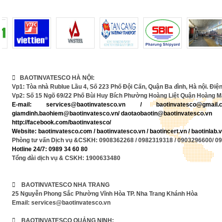
 BAOTINVATESCO HÀ NỘI:
Vp1: Tòa nhà Rublue Lầu 4, Số 223 Phố Đội Cấn, Quận Ba đình, Hà nội. Điện
Vp2: Số 15 Ngõ 69/22 Phố Bùi Huy Bích Phường Hoàng Liệt Quận Hoàng Ma
E-mail:
services@baotinvatesco.vn
/
baotinvatesco@gma
giamdinh.baohiem@baotinvatesco.vn/ daotaobaotin@baotinvatesco.vn
http://facebook.com/baotinvatesco/
Website: baotinvatesco.com / baotinvatesco.vn /
baotincert.vn /
baotinlab
Phòng tư vấn Dịch vụ &CSKH: 0908362268 / 0982319318 / 0903296600/ 0
Hotline 24/7: 0989 34 60 80
Tổng đài dịch vụ & CSKH: 1900633480
 BAOTINVATESCO NHA TRANG
25 Nguyễn Phong Sắc Phường Vĩnh Hòa TP. Nha Trang Khánh Hòa
Email: services@baotinvatesco.vn
 BAOTINVATESCO QUẢNG NINH: