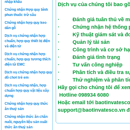
nhập khẩu
D
ị
ch v
ụ
c
ủ
a ch
ú
ng t
ô
i bao g
Chứng nhận Hợp quy bình
phun thuốc trừ sâu
· Đánh giá tuân thủ về mô
Chứng nhận hợp quy keo
· Chứng nhận hệ thống ph
dán gỗ
· Kỹ thuật giám sát và đo 
Dịch vụ chứng nhận hợp
chuẩn, hợp quy thiết bị điện
· Quản lý tài sản
và điện tử
· Công trình và cơ sở hạ 
Dịch vụ chứng nhận hợp
· Đánh giá tình trạng
chuẩn, hợp quy tương thích
· Tư vấn công nghiệp
điện từ EMC
· Phân tích và điều tra s
Dịch vụ chứng nhận hợp quy
đồ chơi trẻ em
· Thử nghiệm và phân tích
Dịch vụ chứng nhận, hợp
Hãy gọi cho chúng tôi để xem
chuẩn hợp quy vật liệu xây
Hotline 098934 6080
dựng
Hoặc email tới baotinvates
Chứng nhận hợp quy thức
ăn thuỷ sản
support@baotinvatesco.vn
đ
Chứng nhận thức ăn chăn
nuôi, nguyên liệu sản xuất
thức ăn thuỷ sản