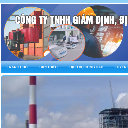
TRANG CHỦ
GIỚI THIỆU
DỊCH VỤ CUNG CẤP
TUYỂN