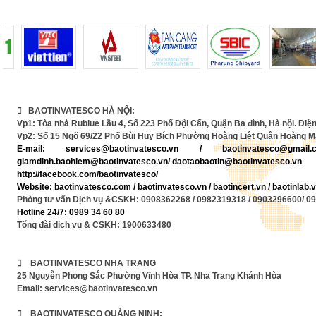
 BAOTINVATESCO HÀ NỘI:
Vp1: Tòa nhà Rublue Lầu 4, Số 223 Phố Đội Cấn, Quận Ba đình, Hà nội. Điện
Vp2: Số 15 Ngõ 69/22 Phố Bùi Huy Bích Phường Hoàng Liệt Quận Hoàng Ma
E-mail:
services@baotinvatesco.vn
/
baotinvatesco@gma
giamdinh.baohiem@baotinvatesco.vn/ daotaobaotin@baotinvatesco.vn
http://facebook.com/baotinvatesco/
Website: baotinvatesco.com / baotinvatesco.vn /
baotincert.vn /
baotinlab
Phòng tư vấn Dịch vụ &CSKH: 0908362268 / 0982319318 / 0903296600/ 0
Hotline 24/7: 0989 34 60 80
Tổng đài dịch vụ & CSKH: 1900633480
 BAOTINVATESCO NHA TRANG
25 Nguyễn Phong Sắc Phường Vĩnh Hòa TP. Nha Trang Khánh Hòa
Email: services@baotinvatesco.vn
 BAOTINVATESCO QUẢNG NINH: