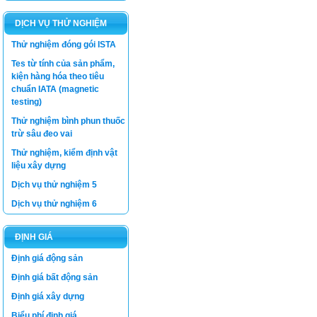
DỊCH VỤ THỬ NGHIỆM
Thử nghiệm đóng gói ISTA
Tes từ tính của sản phẩm,
kiện hàng hóa theo tiêu
chuẩn IATA (magnetic
testing)
Thử nghiệm bình phun thuốc
trừ sâu đeo vai
Thử nghiệm, kiểm định vật
liệu xây dựng
Dịch vụ thử nghiệm 5
Dịch vụ thử nghiệm 6
ĐỊNH GIÁ
Luật thương mại
Định giá động sản
Định giá bất động sản
Luật Giá số 11/2012/QH13 -
Bộ Tài Chính
Định giá xây dựng
Luật Xây dựng
Biểu phí định giá