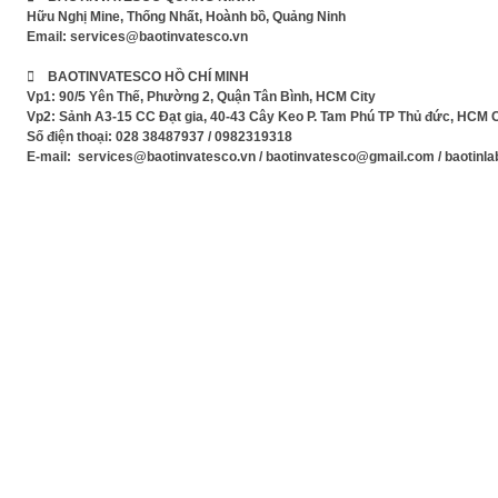
Hữu Nghị Mine, Thống Nhất, Hoành bồ, Quảng Ninh
Email:
services@baotinvatesco.vn
 BAOTINVATESCO HỒ CHÍ MINH
Vp1: 90/5 Yên Thế, Phường 2, Quận Tân Bình, HCM City
Vp2: Sảnh A3-15 CC Đạt gia, 40-43 Cây Keo P. Tam Phú TP Thủ đức, HCM C
Số điện thoại: 028 38487937 / 0982319318
E-mail: services@baotinvatesco.vn / baotinvatesco@gmail.com / baotin
Xem Phim mới