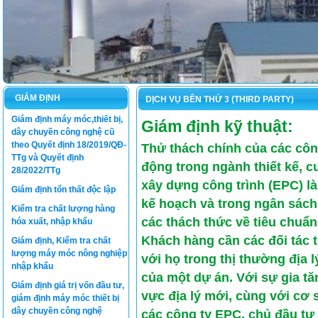
GIÁM ĐỊNH
DỊCH VỤ BÊN THỨ 3 (THIRD PARTY)
Giám định máy móc,thiết bị,
Giám định kỹ thuật:
dây chuyền công nghệ cũ
theo Quyết định 18/2019/QĐ-
Thử thách chính của các côn
TTg và Quyết định
động trong ngành thiết kế, c
28/2022/TTg
xây dựng công trình (EPC) là
Giám định tổn thất độc lập
kế hoạch và trong ngân sách 
Kiểm tra chất lượng hàng
các thách thức về tiêu chuẩn
hóa xuất, nhập khẩu
Khách hàng cần các đối tác 
Giám định, Kiểm tra chất
lượng máy móc nông nghiệp
với họ trong thị thường địa 
nhập khẩu
của một dự án. Với sự gia tă
Giám định giá trị vốn đầu tư,
vực địa lý mới, cùng với cơ 
giám định máy móc thiết bị
dây chuyền công nghệ
các công ty EPC, chủ đầu tư