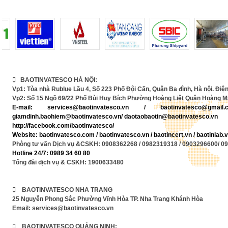
 BAOTINVATESCO HÀ NỘI:
Vp1: Tòa nhà Rublue Lầu 4, Số 223 Phố Đội Cấn, Quận Ba đình, Hà nội. Điện
Vp2: Số 15 Ngõ 69/22 Phố Bùi Huy Bích Phường Hoàng Liệt Quận Hoàng Ma
E-mail:
services@baotinvatesco.vn
/
baotinvatesco@gma
giamdinh.baohiem@baotinvatesco.vn/ daotaobaotin@baotinvatesco.vn
http://facebook.com/baotinvatesco/
Website: baotinvatesco.com / baotinvatesco.vn /
baotincert.vn /
baotinlab
Phòng tư vấn Dịch vụ &CSKH: 0908362268 / 0982319318 / 0903296600/ 0
Hotline 24/7: 0989 34 60 80
Tổng đài dịch vụ & CSKH: 1900633480
 BAOTINVATESCO NHA TRANG
25 Nguyễn Phong Sắc Phường Vĩnh Hòa TP. Nha Trang Khánh Hòa
Email: services@baotinvatesco.vn
 BAOTINVATESCO QUẢNG NINH: