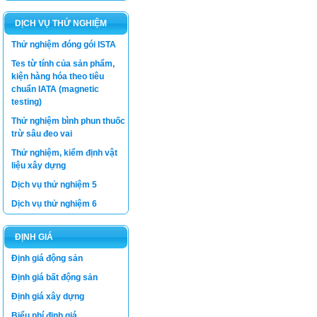
DỊCH VỤ THỬ NGHIỆM
Thử nghiệm đóng gói ISTA
Tes từ tính của sản phẩm,
kiện hàng hóa theo tiêu
chuẩn IATA (magnetic
testing)
Thử nghiệm bình phun thuốc
trừ sâu đeo vai
Thử nghiệm, kiểm định vật
liệu xây dựng
Dịch vụ thử nghiệm 5
Dịch vụ thử nghiệm 6
ĐỊNH GIÁ
Luật thương mại
Định giá động sản
Luật Giá số 11/2012/QH13 -
Định giá bất động sản
Bộ Tài Chính
Định giá xây dựng
Luật Xây dựng
Biểu phí định giá