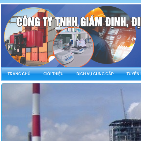
TRANG CHỦ
GIỚI THIỆU
DỊCH VỤ CUNG CẤP
TUYỂN