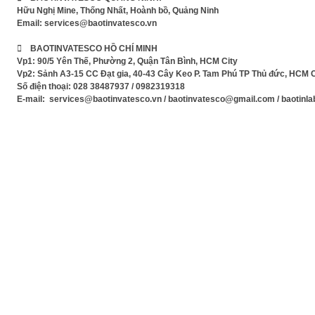
Hữu Nghị Mine, Thống Nhất, Hoành bồ, Quảng Ninh
Email:
services@baotinvatesco.vn
 BAOTINVATESCO HỒ CHÍ MINH
Vp1: 90/5 Yên Thế, Phường 2, Quận Tân Bình, HCM City
Vp2: Sảnh A3-15 CC Đạt gia, 40-43 Cây Keo P. Tam Phú TP Thủ đức, HCM C
Số điện thoại: 028 38487937 / 0982319318
E-mail: services@baotinvatesco.vn / baotinvatesco@gmail.com / baotin
Xem Phim mới