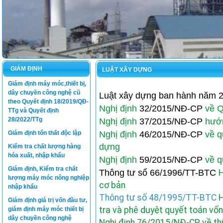
GIÁM ĐỊNH
LUẬT XÂY DỰNG
Giám định máy móc,thiết bị,
dây chuyền công nghệ cũ
Luật xây dựng ban hành năm 
theo Quyết định 18/2019/QĐ-
Nghị định
32/2015/NĐ-CP
về Q
TTg và Quyết định
28/2022/TTg
Nghị định
37/2015/NĐ-CP
hướn
Giám định tổn thất độc lập
Nghị định
46/2015/NĐ-CP
về qu
dựng
Kiểm tra chất lượng hàng
hóa xuất, nhập khẩu
Nghị định
59/2015/NĐ-CP
về q
Giám định, Kiểm tra chất
Thông tư số 66/1996/TT-BTC
H
lượng máy móc nông nghiệp
cơ bản
nhập khẩu
Thông tư số 48/1995/TT-BTC
H
Giám định giá trị vốn đầu tư,
tra và phê duyệt quyết toán vố
giám định máy móc thiết bị
dây chuyền công nghệ
Nghị định 76/2015/NĐ-CP về thi