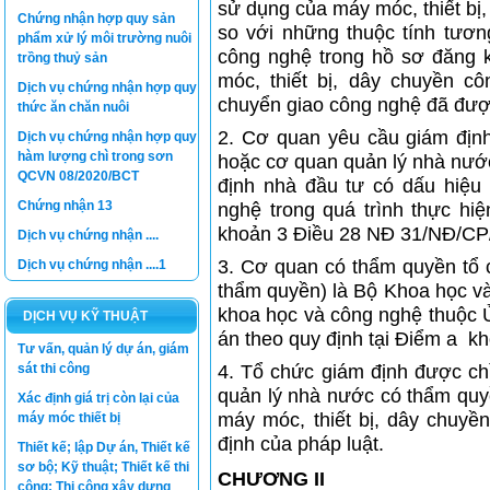
sử dụng của máy móc, thiết bị
Chứng nhận hợp quy sản
so với những thuộc tính tươn
phẩm xử lý môi trường nuôi
công nghệ trong hồ sơ đăng 
trồng thuỷ sản
móc, thiết bị, dây chuyền 
Dịch vụ chứng nhận hợp quy
chuyển giao công nghệ đã đượ
thức ăn chăn nuôi
2. Cơ quan yêu cầu giám địn
Dịch vụ chứng nhận hợp quy
hàm lượng chì trong sơn
hoặc cơ quan quản lý nhà nướ
QCVN 08/2020/BCT
định nhà đầu tư có dấu hiệu
Chứng nhận 13
nghệ trong quá trình thực hi
khoản 3 Điều 28 NĐ 31/NĐ/CP
Dịch vụ chứng nhận ....
3. Cơ quan có thẩm quyền tổ c
Dịch vụ chứng nhận ....1
thẩm quyền) là Bộ Khoa học 
khoa học và công nghệ thuộc Ủ
DỊCH VỤ KỸ THUẬT
án theo quy định tại Điểm a 
Tư vấn, quản lý dự án, giám
sát thi công
4. Tổ chức giám định được ch
quản lý nhà nước có thẩm quyề
Xác định giá trị còn lại của
máy móc, thiết bị, dây chuyề
máy móc thiết bị
định của pháp luật.
Thiết kế; lập Dự án, Thiết kế
sơ bộ; Kỹ thuật; Thiết kế thi
CHƯƠNG II
công; Thi công xây dựng