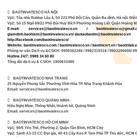
 BAOTINVATESCO HÀ NỘI:
Vp1: Tòa nhà Rublue Lầu 4, Số 223 Phố Đội Cấn, Quận Ba đình, Hà nội. Điện
Vp2: Số 15 Ngõ 69/22 Phố Bùi Huy Bích Phường Hoàng Liệt Quận Hoàng Ma
E-mail:
services@baotinvatesco.vn
/
baotinvatesco@gma
giamdinh.baohiem@baotinvatesco.vn/ daotaobaotin@baotinvatesco.vn
http://facebook.com/baotinvatesco/
Website: baotinvatesco.com / baotinvatesco.vn /
baotincert.vn /
baotinlab
Phòng tư vấn Dịch vụ &CSKH: 0908362268 / 0982319318 / 0903296600/ 0
Hotline 24/7: 0989 34 60 80
Tổng đài dịch vụ & CSKH: 1900633480
 BAOTINVATESCO NHA TRANG
25 Nguyễn Phong Sắc Phường Vĩnh Hòa TP. Nha Trang Khánh Hòa
Email: services@baotinvatesco.vn
 BAOTINVATESCO QUẢNG NINH:
Hữu Nghị Mine, Thống Nhất, Hoành bồ, Quảng Ninh
Email:
services@baotinvatesco.vn
 BAOTINVATESCO HỒ CHÍ MINH
Vp1: 90/5 Yên Thế, Phường 2, Quận Tân Bình, HCM City
Vp2: Sảnh A3-15 CC Đạt gia, 40-43 Cây Keo P. Tam Phú TP Thủ đức, HCM C