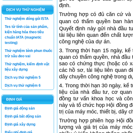
định.
DỊCH VỤ THỬ NGHIỆM
Trường hợp có đủ căn cứ và c
Thử nghiệm đóng gói ISTA
quan có thẩm quyền ban hà
Tes từ tính của sản phẩm,
Quyết định này gửi nhà đầu t
kiện hàng hóa theo tiêu
tài liệu liên quan đến chất lượ
chuẩn IATA (magnetic
công nghệ của dự án.
testing)
3. Trong thời hạn 15 ngày, kể
Thử nghiệm bình phun thuốc
trừ sâu đeo vai
quan có thẩm quyền, nhà đầu 
sao có chứng thực (hoặc có x
Thử nghiệm, kiểm định vật
các hồ sơ, tài liệu liên quan đ
liệu xây dựng
dây chuyền công nghệ trong d
Dịch vụ thử nghiệm 5
4. Trong thời hạn 30 ngày, kể 
Dịch vụ thử nghiệm 6
liệu của nhà đầu tư, cơ quan
đồng tư vấn khoa học và côn
ĐỊNH GIÁ
này và tổ chức họp Hội đồng để
Định giá động sản
trị của máy móc, thiết bị, dây
Định giá bất động sản
Trường hợp phiên họp Hội đồ
Định giá xây dựng
lượng và giá trị của máy móc
Biểu phí định giá