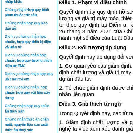
Điều 1. Phạm vi điều chỉnh
nhập khẩu
Chứng nhận Hợp quy bình
Quyết định này quy định hồ sơ,
phun thuốc trừ sâu
lượng và giá trị máy móc, thiế
Chứng nhận hợp quy keo
tư theo quy định tại Điểm a
dán gỗ
26 tháng 3 năm 2021 của Chín
Dịch vụ chứng nhận hợp
hành một số điều của Luật Đầu
chuẩn, hợp quy thiết bị điện
Điều 2. Đối tượng áp dụng
và điện tử
Dịch vụ chứng nhận hợp
Quyết định này áp dụng đối với
chuẩn, hợp quy tương thích
1. Cơ quan yêu cầu giám định,
điện từ EMC
định chất lượng và giá trị máy
Dịch vụ chứng nhận hợp quy
dự án đầu tư.
đồ chơi trẻ em
2. Tổ chức giám định được chỉ
Dịch vụ chứng nhận, hợp
chuẩn hợp quy vật liệu xây
nhân liên quan.
dựng
Điều 3. Giải thích từ ngữ
Chứng nhận hợp quy thức
ăn thuỷ sản
Trong Quyết định này, các từ 
Chứng nhận thức ăn chăn
1. Giám định chất lượng và gi
nuôi, nguyên liệu sản xuất
nghệ là việc xem xét, đánh giá
thức ăn thuỷ sản