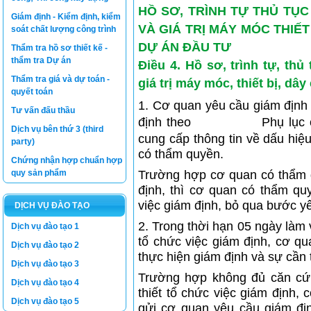
HỒ SƠ, TRÌNH TỰ THỦ TỤ
Giám định - Kiểm định, kiểm
VÀ GIÁ TRỊ MÁY MÓC THIẾ
soát chất lượng công trình
DỰ ÁN ĐẦU TƯ
Thẩm tra hồ sơ thiết kế -
thẩm tra Dự án
Điều 4. Hồ sơ, trình tự, th
Thẩm tra giá và dự toán -
giá trị máy móc, thiết bị, d
quyết toán
1. Cơ quan yêu cầu giám định 
Tư vấn đấu thầu
định theo
Mẫu số 01
Phụ lục 
Dịch vụ bên thứ 3 (third
cung cấp thông tin về dấu hiệ
party)
có thẩm quyền.
Chứng nhận hợp chuẩn hợp
quy sản phẩm
Trường hợp cơ quan có thẩm 
định, thì cơ quan có thẩm quy
việc giám định, bỏ qua bước yê
DỊCH VỤ ĐÀO TẠO
2. Trong thời hạn 05 ngày làm 
Dịch vụ đào tạo 1
tổ chức việc giám định, cơ q
Dịch vụ đào tạo 2
thực hiện giám định và sự cần t
Dịch vụ đào tạo 3
Trường hợp không đủ căn cứ 
Dịch vụ đào tạo 4
thiết tổ chức việc giám định
Dịch vụ đào tạo 5
gửi cơ quan yêu cầu giám địn