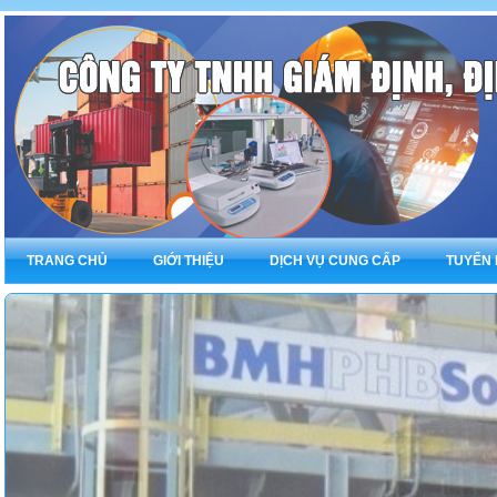
TRANG CHỦ
GIỚI THIỆU
DỊCH VỤ CUNG CẤP
TUYỂN