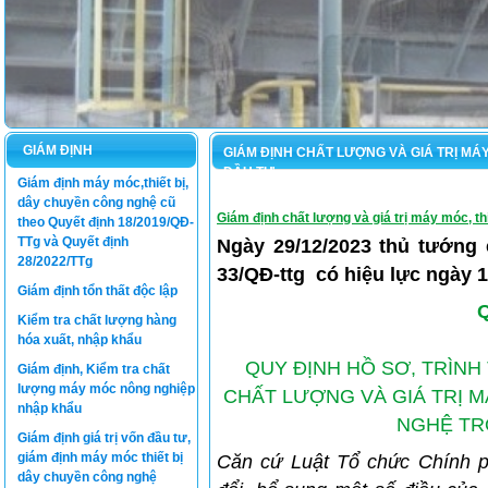
GIÁM ĐỊNH
GIÁM ĐỊNH CHẤT LƯỢNG VÀ GIÁ TRỊ MÁ
ĐẦU TƯ
Giám định máy móc,thiết bị,
dây chuyền công nghệ cũ
Giám định chất lượng và giá trị
máy móc, thi
theo Quyết định 18/2019/QĐ-
TTg và Quyết định
Ngày 29/12/2023 thủ tướng
28/2022/TTg
33/QĐ-ttg có hiệu lực ngày 1
Giám định tổn thất độc lập
Kiểm tra chất lượng hàng
hóa xuất, nhập khẩu
QUY ĐỊNH HỒ SƠ, TRÌNH
Giám định, Kiểm tra chất
lượng máy móc nông nghiệp
CHẤT LƯỢNG VÀ GIÁ TRỊ M
nhập khẩu
NGHỆ TR
Giám định giá trị vốn đầu tư,
giám định máy móc thiết bị
Căn cứ Luật Tổ chức Chính p
dây chuyền công nghệ