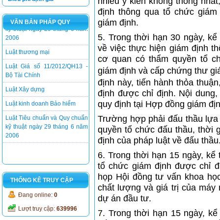
nhiều ý kiến không thống nhất
định thông qua tổ chức giám
giám định.
VĂN BẢN PHÁP QUY
Luật thương mại
5. Trong thời hạn 30 ngày, kể
Luật Giá số 11/2012/QH13 -
về việc thực hiện giám định t
Bộ Tài Chính
cơ quan có thẩm quyền tổ ch
Luật Xây dựng
giám định và cấp chứng thư gi
Luật kinh doanh Bảo hiểm
định này, tiến hành thỏa thuậ
định được chỉ định. Nội dung, 
Luật Tiêu chuẩn và Quy chuẩn
quy định tại Hợp đồng giám địn
kỹ thuật ngày 29 tháng 6 năm
2006
Trường hợp phải đấu thầu lựa
Luật thương mại
quyền tổ chức đấu thầu, thời g
định của pháp luật về đấu thầu
Luật Giá số 11/2012/QH13 -
Bộ Tài Chính
6. Trong thời hạn 15 ngày, kể
Luật Xây dựng
tổ chức giám định được chỉ 
họp Hội đồng tư vấn khoa học
Luật kinh doanh Bảo hiểm
THỐNG KÊ TRUY CẬP
chất lượng và giá trị của máy 
Luật Tiêu chuẩn và Quy chuẩn
Đang online:
0
dự án đầu tư.
kỹ thuật ngày 29 tháng 6 năm
Lượt truy cập:
639996
2006
7. Trong thời hạn 15 ngày, kể