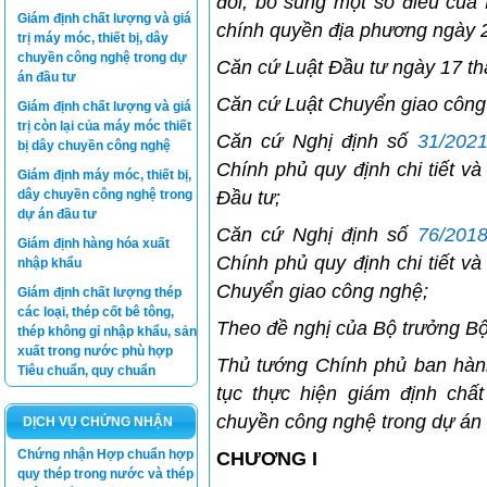
đổi, bổ sung một số điều của
Giám định chất lượng và giá
chính quyền địa phương ngày 
trị máy móc, thiết bị, dây
chuyền công nghệ trong dự
Căn cứ Luật Đầu tư ngày 17 t
án đầu tư
Căn cứ Luật Chuyển giao công
Giám định chất lượng và giá
trị còn lại của máy móc thiết
Căn cứ Nghị định số
31/202
bị dây chuyền công nghệ
Chính phủ quy định chi tiết v
Giám định máy móc, thiết bị,
dây chuyền công nghệ trong
Đầu tư;
dự án đầu tư
Căn cứ Nghị định số
76/201
Giám định hàng hóa xuất
Chính phủ quy định chi tiết v
nhập khẩu
Chuyển giao công nghệ;
Giám định chất lượng thép
các loại, thép cốt bê tông,
Theo đề nghị của Bộ trưởng B
thép không gỉ nhập khẩu, sản
xuất trong nước phù hợp
Thủ tướng Chính phủ ban hành 
Tiêu chuẩn, quy chuẩn
tục thực hiện giám định chất
chuyền công nghệ trong dự án 
DỊCH VỤ CHỨNG NHẬN
Chứng nhận Hợp chuẩn hợp
CHƯƠNG I
quy thép trong nước và thép