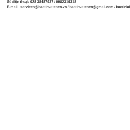
Số điện thoại: 028 38487937 / 0982319318
E-mail: services@baotinvatesco.vn / baotinvatesco@gmail.com / baotin
Xem Phim mới